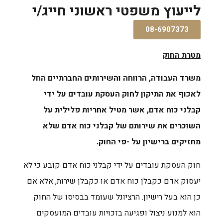
לייעוץ משפטי ראשוני חייג/י
08-6907373
מטרת החוק
משרד העבודה, הרווחה והשירותים החברתיים החל
לאכוף את התיקון לחוק העסקת עובדים על ידי
קבלני כוח אדם, אשר מטיל אחריות פלילית על
השוכרים את שירותם של קבלני כוח אדם שלא
מחזיקים ברישיון על -פי החוק.
חוק העסקת עובדים על ידי קבלני כוח אדם קובע כי לא
יעסוק אדם כקבלן כוח אדם או כקבלן שירות, אלא אם
כן הוא בעל רישיון. הרציונל שעומד בבסיסו של החוק
הוא למנוע ניצול ופגיעה בזכויות עובדים המועסקים