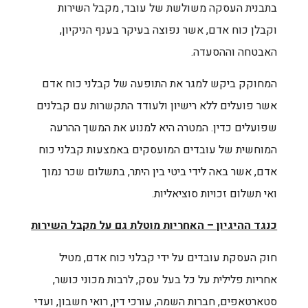
בתבנית העסקה משולשת של עובד, מקבל השירות
וקבלן כוח אדם, אשר נפוצה בעיקר בענף הניקיון,
האבטחה וההסעדה.
המחוקק ביקש למגר את התופעה של קבלני כוח אדם
אשר פועלים ללא רישיון ולעודד התקשרות עם קבלנים
שפועלים כדין. המטרה היא למנוע את המשך ההרעה
המוחשית של עובדים המועסקים באמצעות קבלני כוח
אדם, אשר באה לידי ביטי בין היתר, בתשלום שכר נמוך
ואי תשלום זכויות סוציאליות.
כנגד ההיגיון – האחריות מוטלת גם על מקבל השירות
חוק העסקת עובדים על ידי קבלני כוח אדם, מטיל
אחריות פלילית על כל בעל עסק, לרבות מכוני כושר,
סטארטאפים, חברות השמה, עורכי דין, רואי חשבון, ועדי