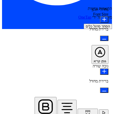
התאמות נגישות
מודולי תוכן
Font Size
מופעל על ידי
OneTap
הסתר סרגל כלים
ברירת מחדל
גופן קריא
גובה שורה
ברירת מחדל