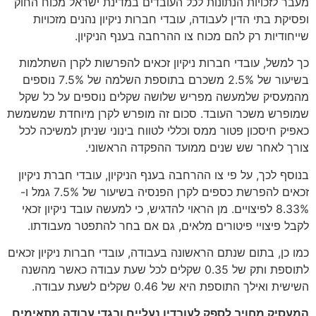
מעבר לזכויות הנתונות לכל העובדים במדינת ישראל מכוח החוק
ופסיקת בתי הדין לעבודה, עובדי חברות ניקיון נהנים מזכויות
שייחודיות רק להם מכוח צו ההרחבה בענף הניקיון.
כך למשל, עובדי חברות ניקיון זכאים להפרשות לקרן השתלמות
בשיעור של 2.5% משכרם בתוספת השלמה של 7.5% נוספים
מהמעסיק שלמעשה מפריש שלושה שקלים נוספים על כל שקל
שמופרש משכר העובד. סכום זה מופרש לקרן מיוחדת שמשמשת
כאפיק חיסכון פטור ממס וכללי לטווח בינוני שניתן למשיכה לכל
צורך לאחר שש שנים ממועד ההפקדה הראשוני.
בנוסף לכך, על פי צו ההרחבה בענף הניקיון, עובדי חברת ניקיון
זכאים להפרשת כספים לקרן הפנסיה בשיעור של 7.5% גמל ו-
8.33% לפיצויים. מן הראוי להדגיש, כי למעשה עובד ניקיון זכאי
לקבל פיצויי פיטורים מלאים, גם אם בחר להתפטר מעבודתו.
כמו כן, בתום שנתם הראשונה בעבודה, עובדי חברות ניקיון זכאים
לתוספת ותק של 0.35 שקלים לכל שעת עבודה כאשר מהשנה
השישית ואילך התוספת היא של 0.46 שקלים לשעת עבודה.
המעסיק מחויב לספק לעובדיו נעליים ובגדי עבודה מתאימים