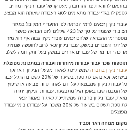
בהתאם להוראות צו ההרחבה, מעסיקו של עובד הניקיון מחויב
לספק לו בגדי עבודה מתאימים לסוג העבודה שאותה הוא מבצע.
עובדי ניקיון זכאים לדמי הבראה לפי התעריף המקובל במגזר
הציבורי שעומד על סך של 423 שקלים ליום הבראה כאשר
מספר ימי ההבראה שלהם זכאים עובדי ניקיון גבוה אף הוא מזה
של יתר העובדים במשק. עובד ניקיון זכאי לרוב לחופשה שנתית
ארוכה יותר מזו של עובדים אחרים במשק בעלי ותק דומה לשלו.
תוספות שכר עבור עבודות מיוחדות ועבודה במתכונת מפוצלת
עובדי ניקיון בחברה
שמשתייכת לאיגוד מפעלי הניקיון והאחזקה
בישראל זכאים גם לתוספת בשיעור של 20% לשכרם הרגיל עבור
כל עבודת ניקיון שמבוצעת על ידם לאחר סיוד, צביעה או שיפוץ
של המבנה שבו באופן רגיל מתבצעות עבודות הניקיון. יתרה
מזאת, עובד ניקיון בחברה שמשתייכת לאיגוד כאמור זכאי
לתוספת תשלום בשיעור של 20% משכרו על עבודתו בימי עבודה
מפוצלים.
מקום מנוחה ראוי וסביר
עובדי ניקיון זכאים למקום מנוחה סביר וראוי שבו הם יוכלו