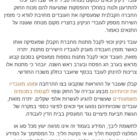
להתרענן ולנוח במהלך ההפסקות שמגיעות להם מכוח החוק.
החברה הקבלנית שמעסיקה את העובדים מחויבת לוודא כי מזמין
השירות מספק לעובדי הניקיון בחצריו מקום מנוחה שעונה על
התנאים כאמור.
עובד ניקיון זכאי לקבל מתנות מחברת הקבלן שמעסיקה אותו
כאשר מזמין העבודה מעניק לעובדיו הישירים מתנות. יתרה
מזאת, העובד זכאי לקבל מתנות נוספות ממעסיקו בסכום קבוע
מראש בערב חג הפסח ובערב ראש השנה. יובהר כי מתנות אלו
צריכות להינתן לעובד בכסף שיועבר כחלק משכרו החודשי.
קבלן שעובר על ההוראות שנקבעו בצו ההרחבה ו
מונע מעובדיו
את זכויותיהם
מבצע עבירה על החוק וצפוי
לקנסות בסכומים
משמעותיים
שעשויים להגיע לעשרות אלפי שקלים. יתרה מזאת,
עובדים שזכויותיהם נפגעו אף זכאים לפיצוי כספי במקרה של
הגשת תביעת פיצויים נגד המעסיק בבית הדין לעבודה.
לתשומת ליבך, המידע בעמוד זה אינו מהווה יעוץ מכל סוג או
המלצה לנקיטת הליך או אי נקיטת הליך. כל המסתמך על המידע