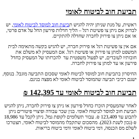
תביעת חוב לביטוח לאומי
ראשית, על מנת שניתן יהיה להגיש ת
ביעת חוב למוסד לביטוח לאומי
, יש
לבדוק אם ניתן צו פשיטת רגל – הליך חדלות פירעון החל על אדם פרטי,
או אם ניתן צו פירוק לחברה שחדלה להתקיים.
אם אין צו פשיטת רגל או פירוק חברה, יש להגיש בקשה מתאימה לבית
המשפט למתן צו פירוק או פשיטת רגל. אם המעסיק לא משלם את
חובותיו לעובדים, יש לפעול משפטית עד להכרזתו של המעסיק כחדל
פירעון או עד למתן צו פירוק לחברה.
החיסרון בתביעת חוב למוסד לביטוח לאומי שסכום התביעה מוגבל. בנוסף,
ישנם רכיבי תביעה שהמוסד לביטוח לאומי לא מפצה בגינם.
תביעת חוב לביטוח לאומי עד 142,395 ₪
לאחר שהמעסיק הוכרז כחדל פירעון או ניתן צו פירוק לחברה, ניתן להגיש
תביעת חוב למוסד לביטוח לאומי. בגין שכר עבודה ופיצויי פיטורים ניתן
לתבוע עד 123,409 ₪. עבור תשלומים לקופת גמל, ניתן לקבל עד 18,986
₪ (נכון לשנת 2023). מהסכום שתקבלו מהמוסד לביטוח לאומי, תצטרכו
לשלם מס הכנסה, דמי ביטוח לאומי ודמי ביטוח בריאות.