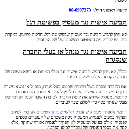
לאומי?
לייעוץ ראשוני חייג/י
08-6907373
תביעה אישית נגד מעסיק בפשיטת רגל
לא ניתן להגיש תביעה נגד מעסיק שבפשיטת רגל, חדלות פירעון. במקרה
כזה, יש לבדוק מה הסטטוס המשפטי של של המעסיק.
תביעה אישית נגד מנהל או בעלי החברה
שנסגרה
ככלל, לא ניתן להגיש תביעה אישית נגד בעלי המניות או נושא משרה של
חברה שקרסה. אולם יש לכך חריגים.
אם החברה נסגרה בשל תרמית שביצע בעל מניות, מנכ"ל או נושא משרה,
ניתן להגיש תביעה אישית, או לחלופין להרים את מסך ההתאגדות.
לדוגמא, מעסיק שרוקן את קופת החברה לטובת חשבון הבנק הפרטי שלו,
מבלי שנותר כסף כדי לשלם שכר לעובדים.
דוגמא נוספת : מעסיק שהנפיק
תלושי שכר פיקטיביים
לעובדיו לפיהם
הפקיד כספים לפנסיה. המעסיק ניכה משכרם של העובדים כספים
לפנסיה. אולם בפועל המעסיק לא הפקיד לפנסיה אגורה שחוקה, אלא
לקח את כספי הפנסיה של עובדיו לכיסו הפרטי.