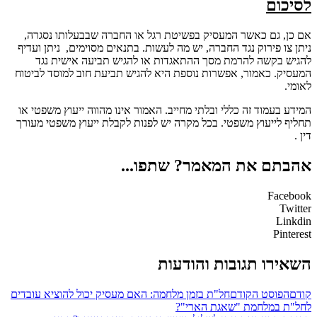
לסיכום
אם כן, גם כאשר המעסיק בפשיטת רגל או החברה שבבעלותו נסגרה,
ניתן צו פירוק נגד החברה, יש מה לעשות. בתנאים מסוימים, ניתן ועדיף
להגיש בקשה להרמת מסך ההתאגדות או להגיש תביעה אישית נגד
המעסיק. כאמור, אפשרות נוספת היא להגיש תביעת חוב למוסד לביטוח
לאומי.
המידע בעמוד זה כללי ובלתי מחייב. האמור אינו מהווה ייעוץ משפטי או
תחליף לייעוץ משפטי. בכל מקרה יש לפנות לקבלת ייעוץ משפטי מעורך
דין .
אהבתם את המאמר? שתפו...
Facebook
Twitter
Linkdin
Pinterest
השאירו תגובות והודעות
קודם
הפוסט הקודם
חל"ת בזמן מלחמה: האם מעסיק יכול להוציא עובדים
לחל"ת במלחמת "שאגת הארי"?