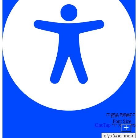
התאמות נגישות
מודולי תוכן
Font Size
מופעל על ידי
OneTap
הסתר סרגל כלים