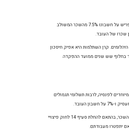
על המעסיק מוטלת החובה לפתוח לעובד קרן השתלמות, ולהפריש על חשבונו 7.5% מהשכר המשולב
היהלומים. קרן השתלמות היא אפיק חיסכון
בד בחלוף שש שנים ממועד ההפקדה
יוחדים לפנסיה, לרבות תשלומי תגמולים
הצו קובע חובת הפרשה לקופת פיצויים בשיעור של 8.33% מהשכר, בהתאם להחלת סעיף 14 לחוק פיצויי
 אם יתפטרו מעבודתם.