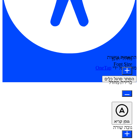
התאמות נגישות
מודולי תוכן
Font Size
מופעל על ידי
OneTap
הסתר סרגל כלים
ברירת מחדל
גופן קריא
גובה שורה