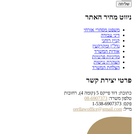
שליחה
ניווט מהיר האתר
משפט מסחרי אזרחי
דיני עבודה
קניין רוחני
נדל"ן ומקרקעין
אודות המשרד
מדיניות פרטיות
הצהרת נגישות
הצלחת המשרד
פרטי יצירת קשר
כתובת: דוד פייקס 5 (קומה 4), רחובות
טלפון משרד:
08-6907373
פקס: 1-538-6907373
מייל:
orellawoffice@gmail.com