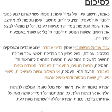
לסיכום
כאמור, חישוב שגוי של גמול שעות נוספות עשוי לגרום לנזק כספי
לעובד או למעסיק. יצוין, כי לרוב מחשבון שעון נוספות לא מחשב
את השעות הנוספות במדויק המגיעות לעובד. על כן מומלץ לבצע
את חישוב השעות הנוספות לעובד גלובלי או שעתי באמצעות
עורך דין.
עו"ד אוראל הרשקוביץ
עוסק
בדיני עבודה
, ייצוג עובדים ומעסיקים
בסכסוכי עבודה, ובעל ניסיון רב בבדיקת תלושי שכר ועריכת
תחשיב לתשלום גמול שעות נוספות בהתאם להוראות הדין
והפסיקה,
הרעת תנאים
,
התעמרות בעבודה,
הטרדה מינית
בעבודה,
הרעת תנאי העסקה,
אי תשלום זכויות סוציאליות,
פיצויי
פיטורין
,
שעות נוספות
ודמי טיפול ארגוני.
המידע בעמוד זה אינו מהווה יעוץ מכל סוג או המלצה לנקיטת
הליך או אי נקיטת הליך. כל המסתמך על המידע עושה זאת על
אחריותו בלבד. נכונות המידע עלולה להשתנות מעת לעת.